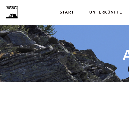
START
UNTERKÜNFTE
RIFUGIO PIAN GRA
RIFUGIO GANAN
CAPANNA BUFFAL
RIFUGIO ALP DI F
ALP DI ROSSIGLIO