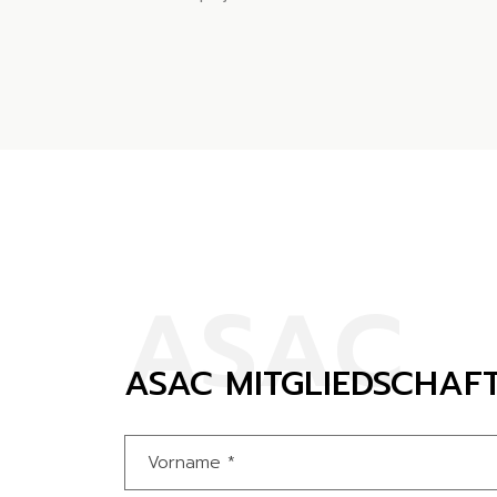
A
S
A
C
ASAC MITGLIEDSCHAF