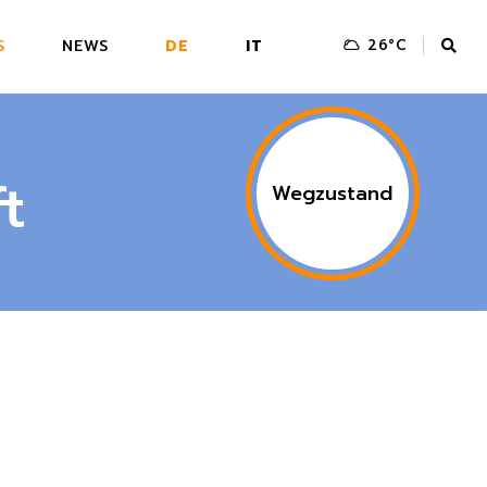
S
NEWS
DE
IT
26
°
C
GLIEDSCHAFT
NGEN
t
Wegzustand
HTE