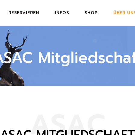
RESERVIEREN
INFOS
SHOP
ÜBER UN
ND
ASAC MIT
BEWERBU
ASAC Mitgliedschaf
ORA
GESCHIC
ORA
KONTAKT
N
A
S
A
C
ASAC MITGLIEDSCHAFT