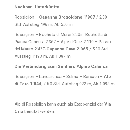
Nachbar- Unterkünfte
Rossiglion –
Capanna Brogoldone 1’907
/ 2.30
Std. Aufstieg 496 m, Ab 550 m
Rossiglion – Bocheta di Mürei 2’205- Bochetta di
Pianca Geneura 2’367 – Alpe d’Oerz 2’110 – Passo
del Mauro 2’427-
Capanna Cava 2’065
/ 5.30 Std.
Aufstieg 1’193 m, Ab 1’087 m
Die Verbindung zum Sentiero Alpino Calanca
Rossiglion – Landarenca – Selma – Bersach –
Alp
di Fora 1‘844,
/ 5.0 Std. Aufstieg 972 m, Ab 1’093 m
Alp di Rossiglion kann auch als Etappenziel der
Via
Crio
benutzt werden.